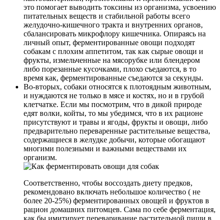
это помогает выводить токсины из организма, усвоению
питательных веществ и стабильной работы всего
желудочно-кишечного тракта и внутренних органов,
сбалансировать микрофлору кишечника. Опираясь на
личный опыт, ферментированные овощи подходят
собакам с плохим аппетитом, так как сырые овощи и
фрукты, измельченные на мясорубке или блендером
либо порезанные кусочками, плохо съедаются, в то
время как, ферментированные съедаются за секунды.
Во-вторых, собаки относятся к плотоядным животным,
и нуждаются не только в мясе и костях, но и в грубой
клетчатке. Если мы посмотрим, что в дикой природе
едят волки, койты, то мы убедимся, что в их рационе
присутствуют и травы и ягоды, фрукты и овощи, либо
предварительно переваренные растительные вещества,
содержащиеся в желудке добычи, которые обогащают
многими полезными и важными веществами их
организм.
Соответственно, чтобы воссоздать диету предков,
рекомендовано включать небольшое количество ( не
более 20-25%) ферментированных овощей и фруктов в
рацион домашних питомцев. Сама по себе ферментация,
как бы имитирует переваривание растительной пищи в